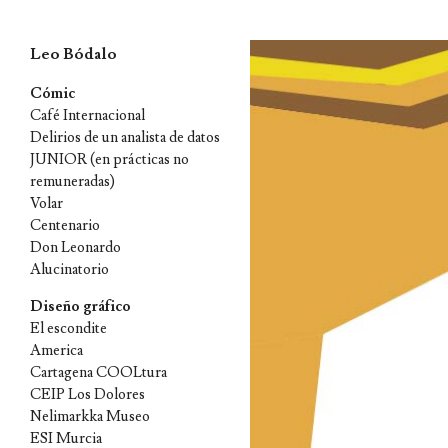
Leo Bódalo
Skip
Cómic
Café Internacional
to
Delirios de un analista de datos
content
JUNIOR (en prácticas no
remuneradas)
Volar
Centenario
Don Leonardo
Alucinatorio
Diseño gráfico
El escondite
America
Cartagena COOLtura
CEIP Los Dolores
Nelimarkka Museo
ESI Murcia